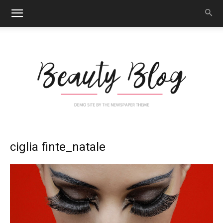
Nail
ciglia finte_natale
Art