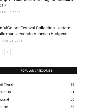
017
 APRILE 2017
infulColors Festival Collection, l’estate
ulle mani secondo Vanessa Hudgens
0 APRILE 2018
POPULAR CATEGORIES
il Trend
99
ake Up
91
torial
50
tizie
39