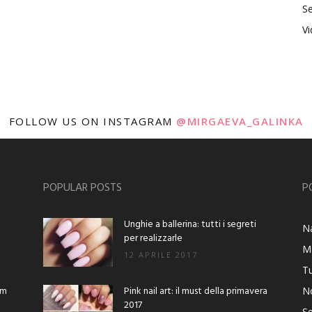
Se
V
FOLLOW US ON INSTAGRAM
@MIRGAEVA_GALINKA
POPULAR POSTS
P
Unghie a ballerina: tutti i segreti
Na
per realizzarle
M
12 APRILE 2017
Tu
am
Pink nail art: il must della primavera
No
2017
Se