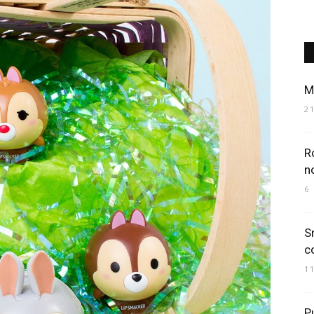
Art
M
2
R
Mania
n
6
S
c
1
P