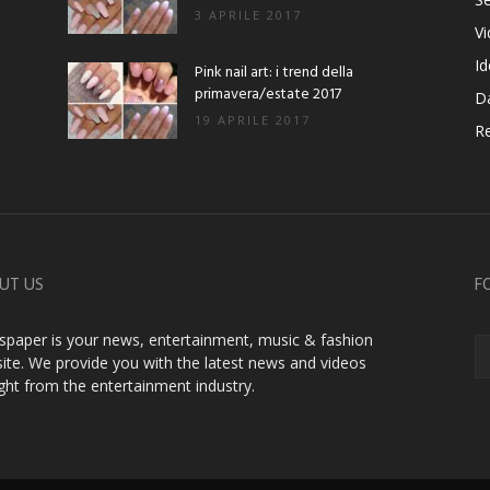
3 APRILE 2017
V
Id
Pink nail art: i trend della
primavera/estate 2017
D
19 APRILE 2017
Re
UT US
F
paper is your news, entertainment, music & fashion
ite. We provide you with the latest news and videos
ight from the entertainment industry.