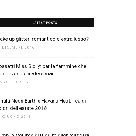
LATEST POSTS
ake up glitter: romantico o extra lusso?
1 DICEMBRE 2016
ossetti Miss Sicily: per le femmine che
on devono chiedere mai
 MAGGIO 2017
malti Neon Earth e Havana Heat: i caldi
olori dell’estate 2018
1 GIUGNO 2018
ump ‘n’ Volume di Dior: miglior mascara