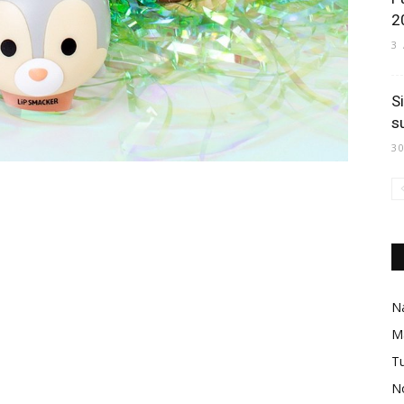
2
3
S
s
3
Na
M
Tu
No