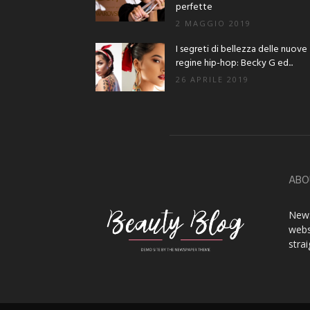
perfette
2 MAGGIO 2019
I segreti di bellezza delle nuove
regine hip-hop: Becky G ed...
26 APRILE 2019
ABO
News
webs
stra