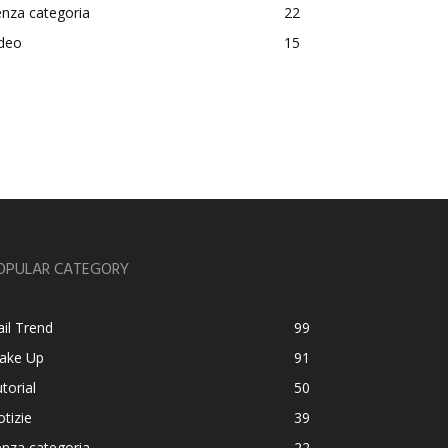
nza categoria
22
ideo
15
OPULAR CATEGORY
il Trend
99
ake Up
91
torial
50
tizie
39
nza categoria
22