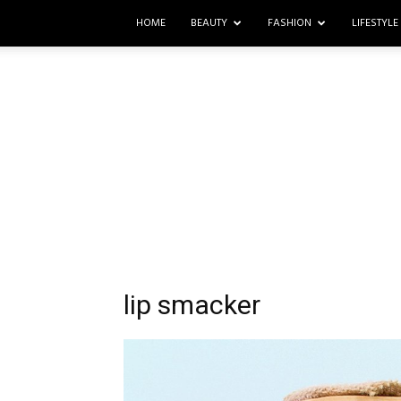
HOME
BEAUTY
FASHION
LIFESTYLE
lip smacker