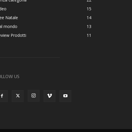
ideo
15
ee Natale
14
al mondo
13
view Prodotti
11
OLLOW US