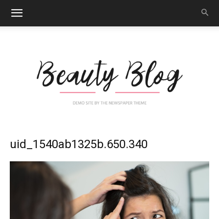
Nail
uid_1540ab1325b.650.340
Art