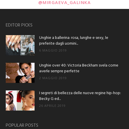
@MIRGAEVA_GALINKA
EDITOR PICKS
Unghie a ballerina: rosa, lunghe e sexy, le
preferite dagli uomini...
6 MAGGIO 2019
Unghie over 40: Victoria Beckham svela come
averle sempre perfette
2 MAGGIO 2019
I segreti di bellezza delle nuove regine hip-hop:
Becky G ed...
26 APRILE 2019
POPULAR POSTS