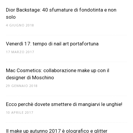
Dior Backstage: 40 sfumature di fondotinta e non
solo
4 GIUGNO 2018
Venerdì 17: tempo di nail art portafortuna
17 MARZO 2017
Mac Cosmetics: collaborazione make up con il
designer di Moschino
29 GENNAIO 2018
Ecco perchè dovete smettere di mangiarvi le unghie!
10 APRILE 2017
Il make up autunno 2017 è olografico e glitter