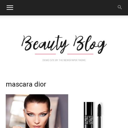
Nail
mascara dior
Art