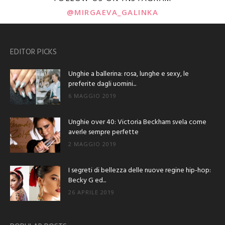
@MIRGAEVA_GALINKA
EDITOR PICKS
Unghie a ballerina: rosa, lunghe e sexy, le
preferite dagli uomini...
6 MAGGIO 2019
Unghie over 40: Victoria Beckham svela come
averle sempre perfette
2 MAGGIO 2019
I segreti di bellezza delle nuove regine hip-hop:
Becky G ed...
26 APRILE 2019