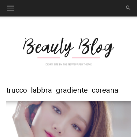
Nail
trucco_labbra_gradiente_coreana
Art