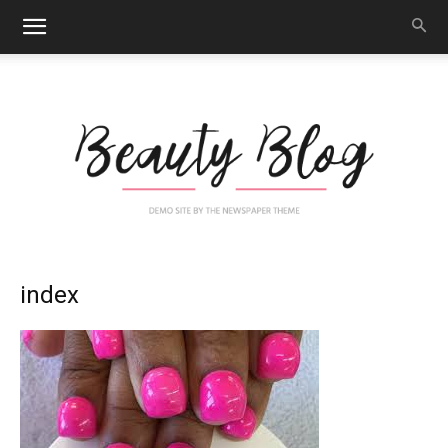
Nail
index
Art