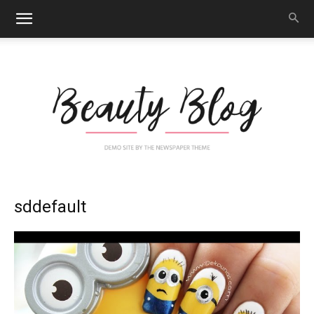
Nail
sddefault
Art