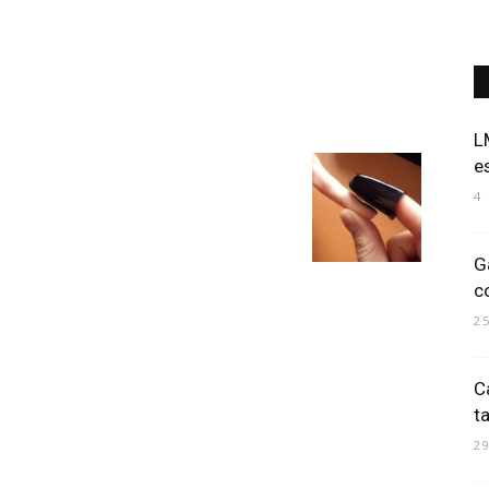
Art
L
e
4
Mania
G
c
2
C
t
2