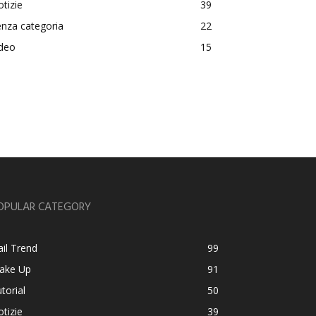
tizie
39
nza categoria
22
ideo
15
OPULAR CATEGORY
il Trend
99
ake Up
91
torial
50
tizie
39