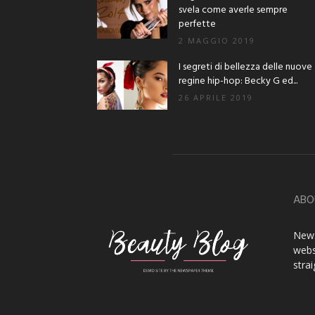
svela come averle sempre
perfette
2 MAGGIO 2019
I segreti di bellezza delle nuove
regine hip-hop: Becky G ed...
26 APRILE 2019
ABO
News
webs
stra