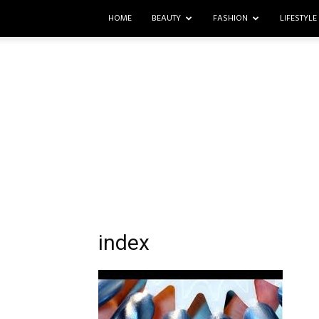
HOME
BEAUTY
FASHION
LIFESTYLE
index