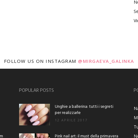
No
Se
V
FOLLOW US ON INSTAGRAM
@MIRGAEVA_GALINKA
POPULAR POSTS
P
Unghie a ballerina: tutti i segreti
Na
per realizzarle
M
12 APRILE 2017
Tu
am
Pink nail art: il must della primavera
No