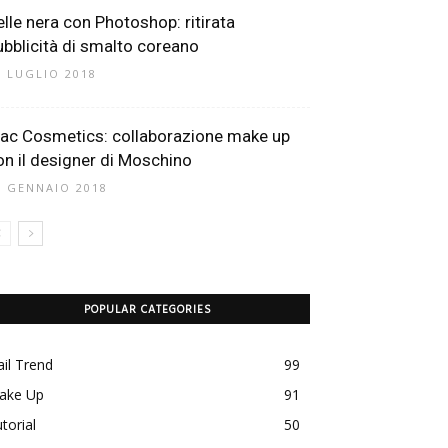
elle nera con Photoshop: ritirata
ubblicità di smalto coreano
0 LUGLIO 2018
ac Cosmetics: collaborazione make up
on il designer di Moschino
9 GENNAIO 2018
POPULAR CATEGORIES
il Trend
99
ake Up
91
torial
50