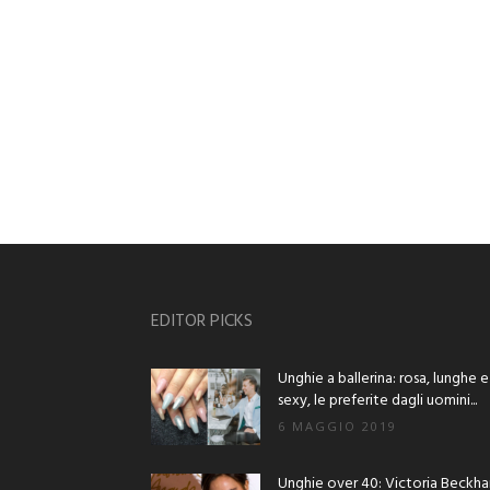
EDITOR PICKS
Unghie a ballerina: rosa, lunghe e
sexy, le preferite dagli uomini...
6 MAGGIO 2019
Unghie over 40: Victoria Beckh