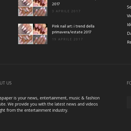
2017
Se
3 APRILE 2017
V
Id
Pink nail art: i trend della
primavera/estate 2017
D
19 APRILE 2017
Re
UT US
F
paper is your news, entertainment, music & fashion
ite. We provide you with the latest news and videos
ight from the entertainment industry.