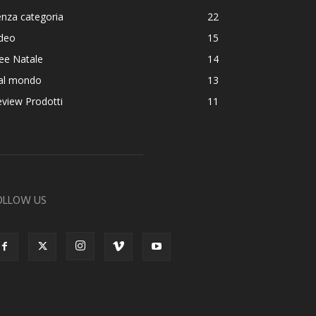
nza categoria
22
ideo
15
ee Natale
14
al mondo
13
view Prodotti
11
OLLOW US