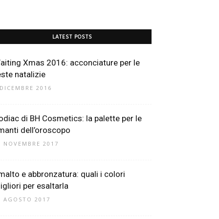
LATEST POSTS
aiting Xmas 2016: acconciature per le
este natalizie
 DICEMBRE 2016
odiac di BH Cosmetics: la palette per le
manti dell’oroscopo
3 NOVEMBRE 2017
malto e abbronzatura: quali i colori
gliori per esaltarla
1 AGOSTO 2017