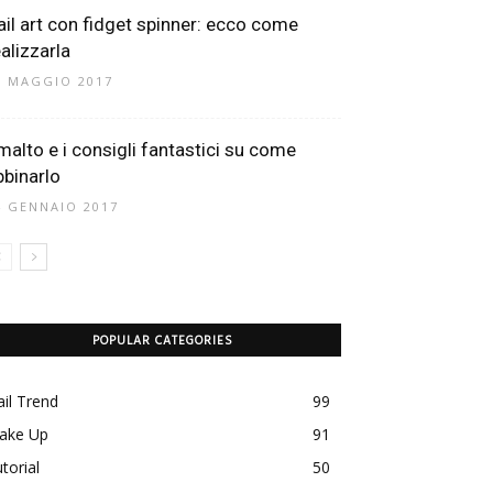
ail art con fidget spinner: ecco come
ealizzarla
6 MAGGIO 2017
malto e i consigli fantastici su come
bbinarlo
4 GENNAIO 2017
POPULAR CATEGORIES
il Trend
99
ake Up
91
torial
50