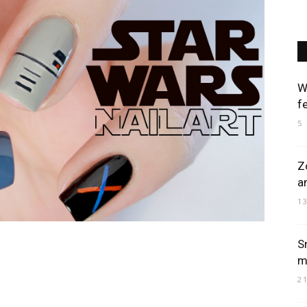
Art
W
f
5
Mania
Z
a
1
S
mi
2