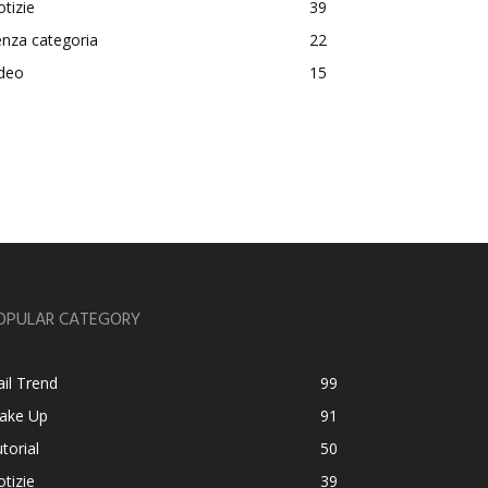
tizie
39
nza categoria
22
ideo
15
OPULAR CATEGORY
il Trend
99
ake Up
91
torial
50
tizie
39