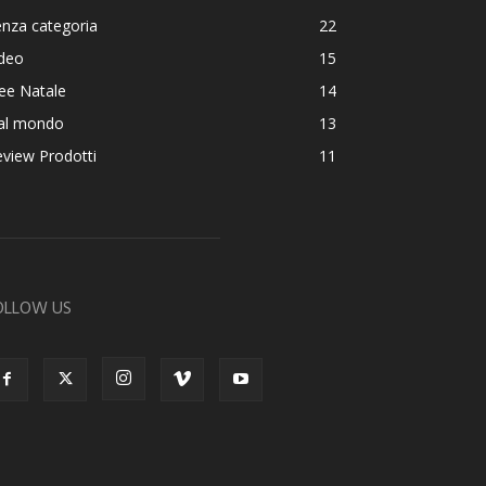
nza categoria
22
ideo
15
ee Natale
14
al mondo
13
view Prodotti
11
OLLOW US