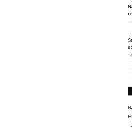
N
r
2
S
a
1
Na
M
Tu