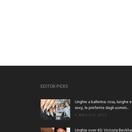
EDITOR PICKS
Unghie a ballerina: rosa, lunghe e
sexy, le preferite dagli uomini...
6 MAGGIO 2019
Unghie over 40: Victoria Beckh