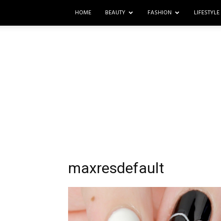
HOME
BEAUTY
FASHION
LIFESTYLE
maxresdefault