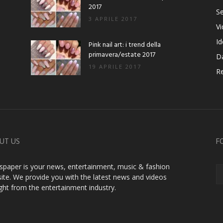
2017
Se
3 APRILE 2017
V
Id
Pink nail art: i trend della
primavera/estate 2017
D
19 APRILE 2017
Re
UT US
F
paper is your news, entertainment, music & fashion
ite. We provide you with the latest news and videos
ight from the entertainment industry.