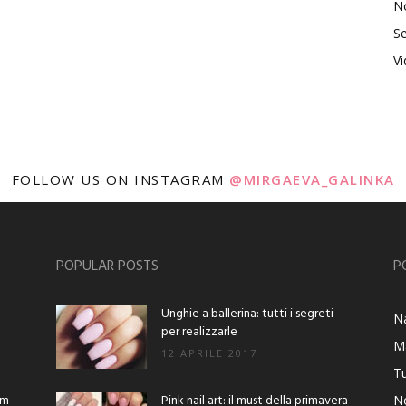
No
Se
V
FOLLOW US ON INSTAGRAM
@MIRGAEVA_GALINKA
POPULAR POSTS
P
Unghie a ballerina: tutti i segreti
Na
per realizzarle
M
12 APRILE 2017
Tu
am
Pink nail art: il must della primavera
No