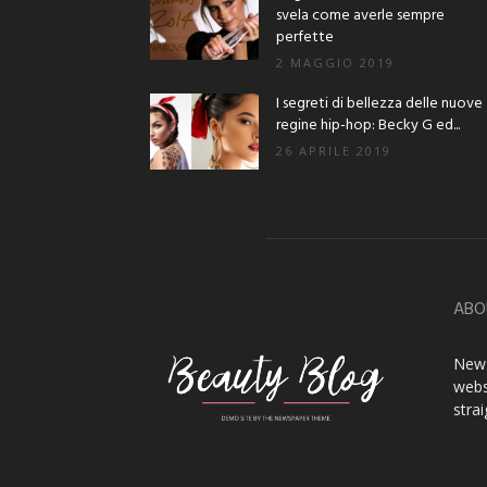
svela come averle sempre
perfette
2 MAGGIO 2019
I segreti di bellezza delle nuove
regine hip-hop: Becky G ed...
26 APRILE 2019
ABO
News
webs
stra