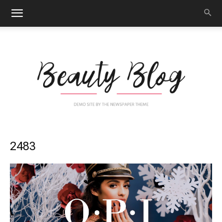
Nail
2483
Art