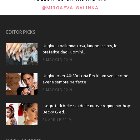
@MIRGAEVA_GALINKA
EDITOR PICKS
Unghie a ballerina: rosa, lunghe e sexy, le
preferite dagli uomini...
6 MAGGIO 2019
Unghie over 40: Victoria Beckham svela come
averle sempre perfette
2 MAGGIO 2019
I segreti di bellezza delle nuove regine hip-hop:
Becky G ed...
26 APRILE 2019