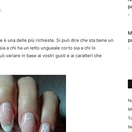
p
.
4
M
p
 è una delle più richieste. Si può dire che sta bene un
sia a chi ha un letto ungueale corto sia a chi lo
3
 variare in base ai vostri gusti e ai caratteri che
Na
M
Tu
No