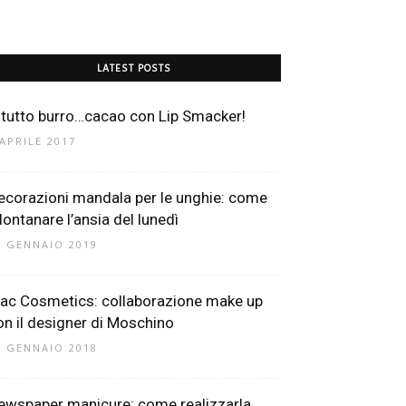
LATEST POSTS
 tutto burro…cacao con Lip Smacker!
 APRILE 2017
ecorazioni mandala per le unghie: come
llontanare l’ansia del lunedì
1 GENNAIO 2019
ac Cosmetics: collaborazione make up
on il designer di Moschino
9 GENNAIO 2018
ewspaper manicure: come realizzarla