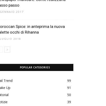
asso passo
 GENNAIO 2017
oroccan Spice: in anteprima la nuova
alette occhi di Rihanna
 LUGLIO 2018
POPULAR CATEGORIES
il Trend
99
ake Up
91
torial
50
tizie
39