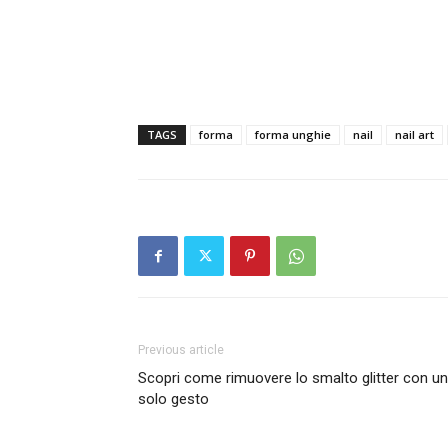
TAGS
forma
forma unghie
nail
nail art
Previous article
Scopri come rimuovere lo smalto glitter con un
solo gesto