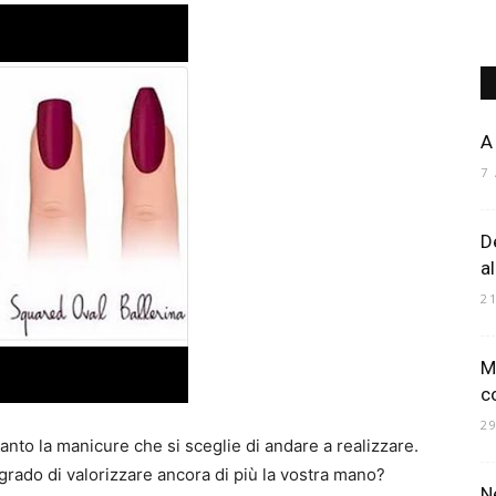
Art
A
7
D
Mania
a
2
M
c
2
nto la manicure che si sceglie di andare a realizzare.
grado di valorizzare ancora di più la vostra mano?
N