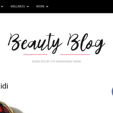
WELLNESS
MORE
idi
Nail