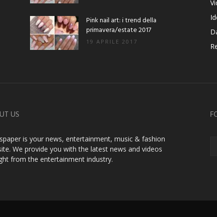
V
Id
Pink nail art: i trend della
primavera/estate 2017
D
19 APRILE 2017
Re
UT US
F
paper is your news, entertainment, music & fashion
ite. We provide you with the latest news and videos
ight from the entertainment industry.