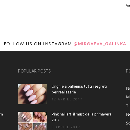
V
FOLLOW US ON INSTAGRAM
@MIRGAEVA_GALINKA
POPULAR POSTS
P
Unghie a ballerina: tutti i segreti
Na
per realizzarle
M
12 APRILE 2017
Tu
am
Pink nail art: il must della primavera
No
2017
Se
3 APRILE 2017