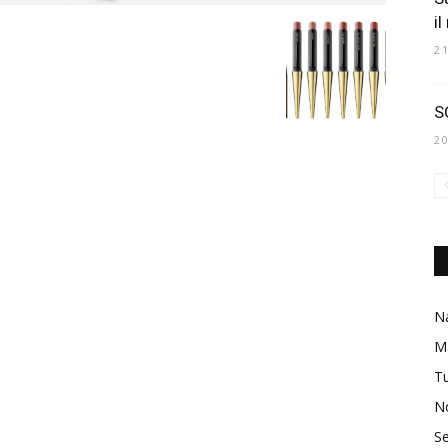
il
2
S
2
Na
M
Tu
No
Se