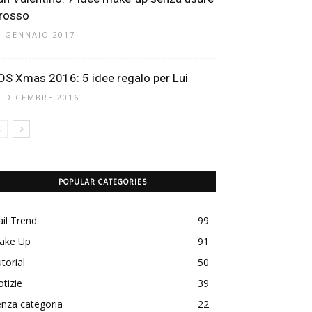
 rosso
1 GENNAIO 2017
OS Xmas 2016: 5 idee regalo per Lui
0 DICEMBRE 2016
POPULAR CATEGORIES
il Trend
99
ake Up
91
torial
50
tizie
39
nza categoria
22