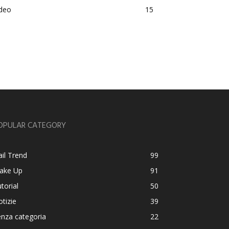
ideo
15
OPULAR CATEGORY
il Trend
99
ake Up
91
torial
50
tizie
39
nza categoria
22