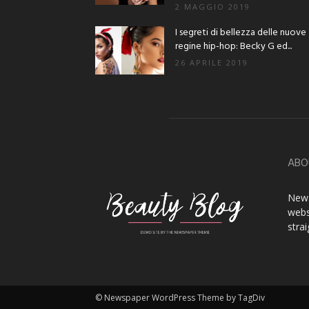
2 MAGGIO 2019
I segreti di bellezza delle nuove
regine hip-hop: Becky G ed...
26 APRILE 2019
ABO
News
webs
stra
© Newspaper WordPress Theme by TagDiv