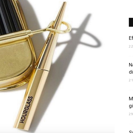
Art
Ef
2
N
Mania
d
2
Ma
g
2
S