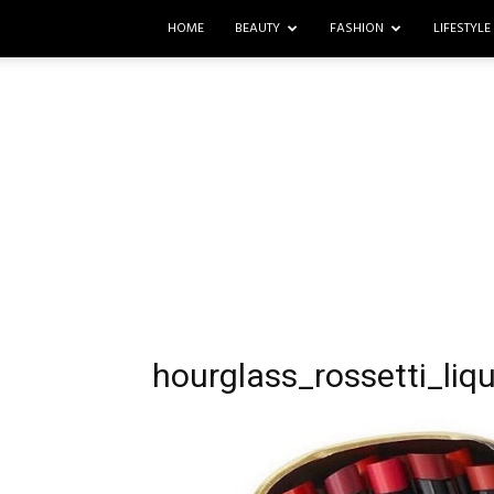
HOME
BEAUTY
FASHION
LIFESTYLE
hourglass_rossetti_liqu