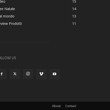
ideo
15
ee Natale
14
al mondo
13
view Prodotti
11
OLLOW US
About
Contact