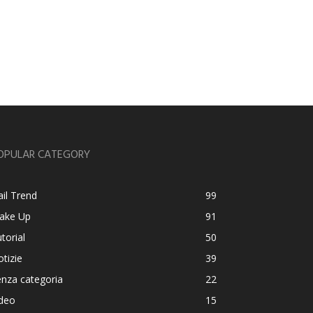
OPULAR CATEGORY
il Trend
99
ake Up
91
torial
50
tizie
39
nza categoria
22
ideo
15