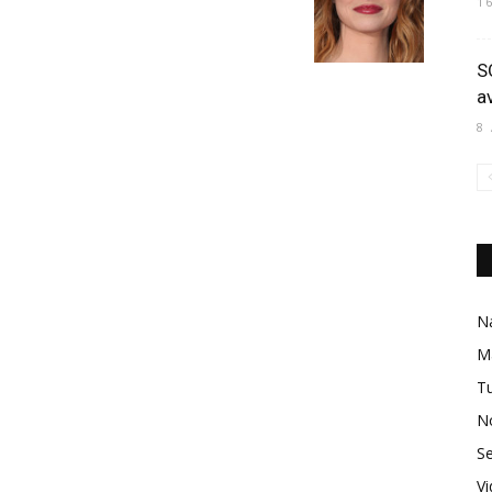
1
S
a
8
Na
M
Tu
No
Se
V