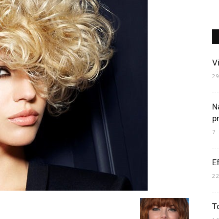
Art
V
2
Na
Mania
pr
7
Ef
2
To