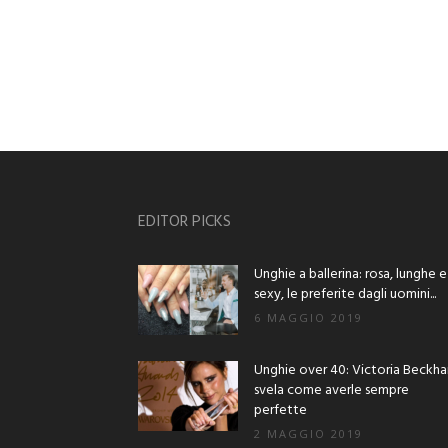
EDITOR PICKS
Unghie a ballerina: rosa, lunghe e
sexy, le preferite dagli uomini...
6 MAGGIO 2019
Unghie over 40: Victoria Beckh
svela come averle sempre
perfette
2 MAGGIO 2019