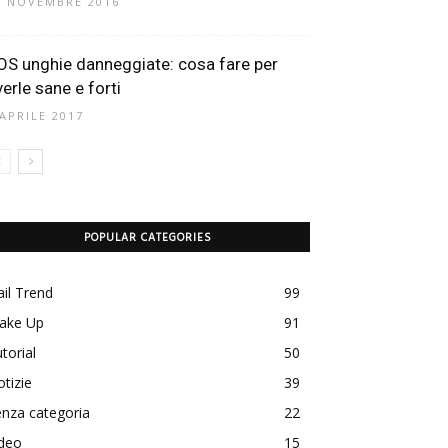
6 NOVEMBRE 2016
OS unghie danneggiate: cosa fare per
verle sane e forti
 APRILE 2017
POPULAR CATEGORIES
il Trend
99
ake Up
91
torial
50
tizie
39
nza categoria
22
ideo
15