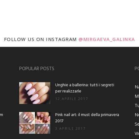
FOLLOW US ON INSTAGRAM
@MIRGAEVA_GALINKA
POPULAR POSTS
P
Unghie a ballerina: tutti i segreti
Na
per realizzarle
M
12 APRILE 2017
Tu
am
Pink nail art: il must della primavera
No
2017
Se
3 APRILE 2017
V