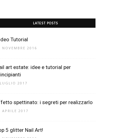
LATEST POSTS
ideo Tutorial
9 NOVEMBRE 2016
il art estate: idee e tutorial per
incipianti
 LUGLIO 2017
fetto spettinato: i segreti per realizzarlo
2 APRILE 2017
p 5 glitter Nail Art!