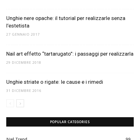
Unghie nere opache: il tutorial per realizzarle senza
l’estetista
27 GENNAIO 2017
Nail art effetto “tartarugato”: i passaggi per realizzarla
29 DICEMBRE 2018
Unghie striate o rigate: le cause e i rimedi
31 DICEMBRE 2016
POPULAR CATEGORIES
Nail Trend
99