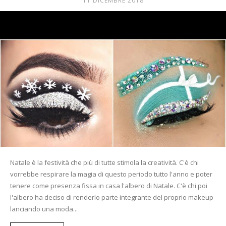
11 DICEMBRE 2018
Mania
Natale è la festività che più di tutte stimola la creatività. C'è chi
vorrebbe respirare la magia di questo periodo tutto l'anno e poter
tenere come presenza fissa in casa l'albero di Natale. C'è chi poi
l'albero ha deciso di renderlo parte integrante del proprio makeup
lanciando una moda...