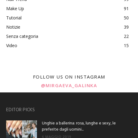
Make Up
91
Tutorial
50
Notizie
39
Senza categoria
22
Video
15
FOLLOW US ON INSTAGRAM
@MIRGAEVA_GALINKA
EDITOR PICKS
Unghie a ballerina: rosa, lunghe e sexy, le
preferite dagli uomini...
6 MAGGIO 2019