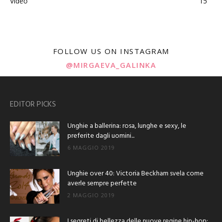
Video
15
FOLLOW US ON INSTAGRAM
@MIRGAEVA_GALINKA
EDITOR PICKS
Unghie a ballerina: rosa, lunghe e sexy, le
preferite dagli uomini...
6 MAGGIO 2019
Unghie over 40: Victoria Beckham svela come
averle sempre perfette
2 MAGGIO 2019
I segreti di bellezza delle nuove regine hip-hop: