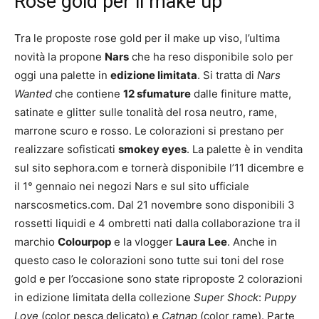
Rose gold per il make up
Tra le proposte rose gold per il make up viso, l’ultima
novità la propone
Nars
che ha reso disponibile solo per
oggi una palette in
edizione limitata
. Si tratta di
Nars
Wanted
che contiene
12 sfumature
dalle finiture matte,
satinate e glitter sulle tonalità del rosa neutro, rame,
marrone scuro e rosso. Le colorazioni si prestano per
realizzare sofisticati
smokey eyes
. La palette è in vendita
sul sito sephora.com e tornerà disponibile l’11 dicembre e
il 1° gennaio nei negozi Nars e sul sito ufficiale
narscosmetics.com. Dal 21 novembre sono disponibili 3
rossetti liquidi e 4 ombretti nati dalla collaborazione tra il
marchio
Colourpop
e la vlogger
Laura Lee
. Anche in
questo caso le colorazioni sono tutte sui toni del rose
gold e per l’occasione sono state riproposte 2 colorazioni
in edizione limitata della collezione
Super Shock
:
Puppy
Love
(color pesca delicato) e
Catnap
(color rame). Parte