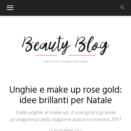
Nail
Unghie e make up rose gold:
idee brillanti per Natale
Art
Dalle unghie al make up, il rose gold è grande
protagonista della stagione autunno-inverno 2017
27 NOVEMBRE 2017