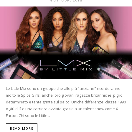
4 OTTOBRE 2018
Mania
Le Little Mix sono un gruppo che alle più "anziane" ricorderanno
molto le Spice Girls: anche loro giovani ragazze britanniche, piglio
determinato e tanta grinta sul palco. Uniche differenze: classe 1990
o giù di lì e una carriera avviata grazie a un talent show come X-
Factor. Chi sono le Little...
READ MORE