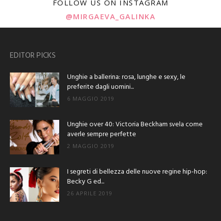
FOLLOW US ON INSTAGRAM
@MIRGAEVA_GALINKA
EDITOR PICKS
Unghie a ballerina: rosa, lunghe e sexy, le
preferite dagli uomini...
6 MAGGIO 2019
Unghie over 40: Victoria Beckham svela come
averle sempre perfette
2 MAGGIO 2019
I segreti di bellezza delle nuove regine hip-hop:
Becky G ed...
26 APRILE 2019