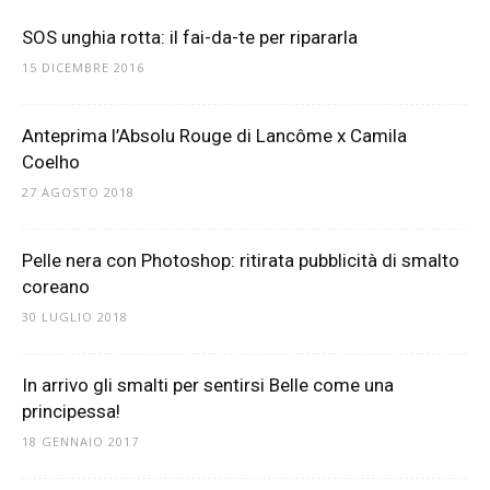
SOS unghia rotta: il fai-da-te per ripararla
15 DICEMBRE 2016
Anteprima l’Absolu Rouge di Lancôme x Camila
Coelho
27 AGOSTO 2018
Pelle nera con Photoshop: ritirata pubblicità di smalto
coreano
30 LUGLIO 2018
In arrivo gli smalti per sentirsi Belle come una
principessa!
18 GENNAIO 2017