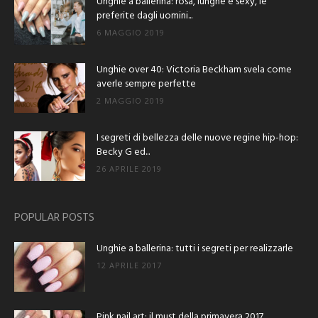
Unghie a ballerina: rosa, lunghe e sexy, le
preferite dagli uomini...
6 MAGGIO 2019
Unghie over 40: Victoria Beckham svela come
averle sempre perfette
2 MAGGIO 2019
I segreti di bellezza delle nuove regine hip-hop:
Becky G ed...
26 APRILE 2019
POPULAR POSTS
Unghie a ballerina: tutti i segreti per realizzarle
12 APRILE 2017
Pink nail art: il must della primavera 2017