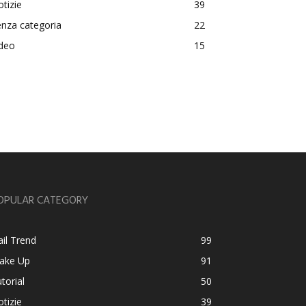
tizie
39
nza categoria
22
ideo
15
OPULAR CATEGORY
il Trend
99
ake Up
91
torial
50
tizie
39