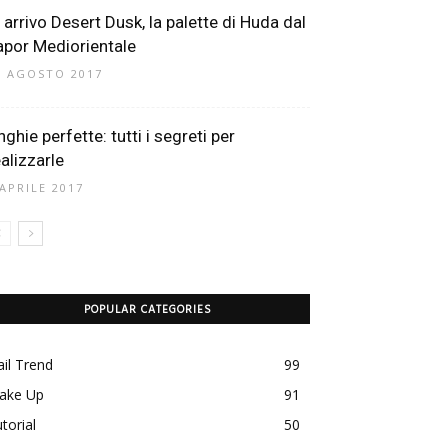
n arrivo Desert Dusk, la palette di Huda dal
apor Mediorientale
2 AGOSTO 2017
ghie perfette: tutti i segreti per
ealizzarle
 APRILE 2017
POPULAR CATEGORIES
il Trend
99
ake Up
91
torial
50