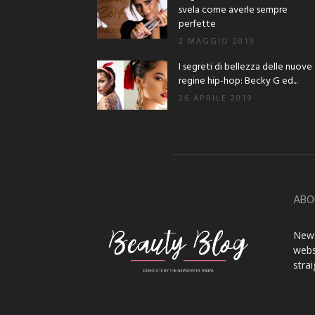
svela come averle sempre
perfette
2 MAGGIO 2019
I segreti di bellezza delle nuove
regine hip-hop: Becky G ed...
26 APRILE 2019
ABO
News
webs
stra