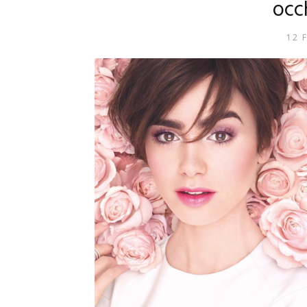
occ
12 