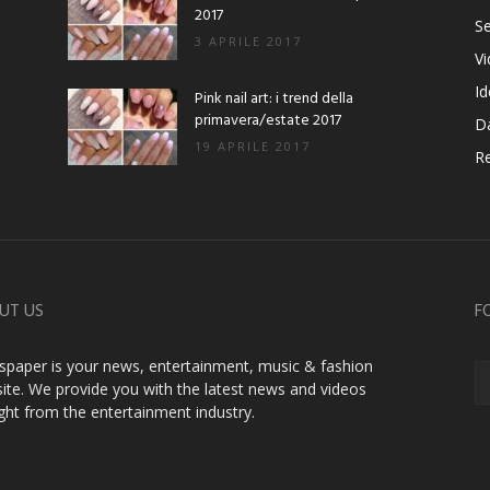
2017
Se
3 APRILE 2017
V
Id
Pink nail art: i trend della
primavera/estate 2017
D
19 APRILE 2017
Re
UT US
F
paper is your news, entertainment, music & fashion
ite. We provide you with the latest news and videos
ight from the entertainment industry.