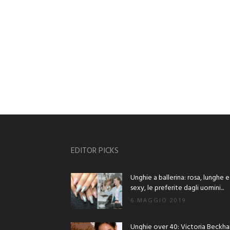
EDITOR PICKS
Unghie a ballerina: rosa, lunghe e
sexy, le preferite dagli uomini...
6 MAGGIO 2019
Unghie over 40: Victoria Beckh