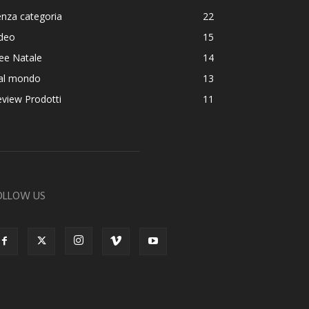
nza categoria
22
ideo
15
ee Natale
14
al mondo
13
view Prodotti
11
OLLOW US