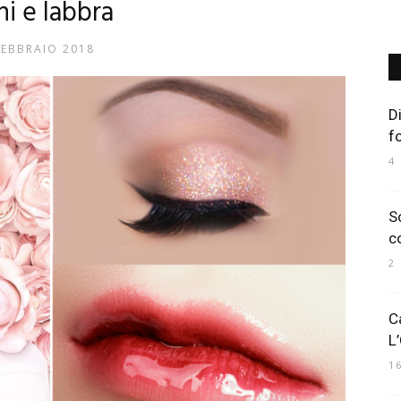
hi e labbra
FEBBRAIO 2018
Art
D
f
4
Mania
S
c
2
C
L
1