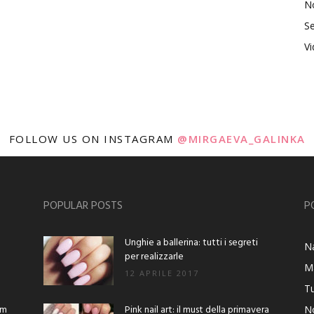
No
Se
V
FOLLOW US ON INSTAGRAM
@MIRGAEVA_GALINKA
POPULAR POSTS
P
Unghie a ballerina: tutti i segreti
Na
per realizzarle
M
12 APRILE 2017
Tu
am
Pink nail art: il must della primavera
No