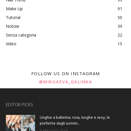
Make Up
91
Tutorial
50
Notizie
39
Senza categoria
22
Video
15
FOLLOW US ON INSTAGRAM
@MIRGAEVA_GALINKA
EDITOR PICKS
Unghie a ballerina: rosa, lunghe e sexy, le
preferite dagli uomini...
6 MAGGIO 2019