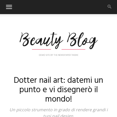
Nail
Dotter nail art: datemi un
punto e vi disegnerò il
mondo!
Art
Un piccolo strumento in grado di rendere grandi i
tuoi nail design.