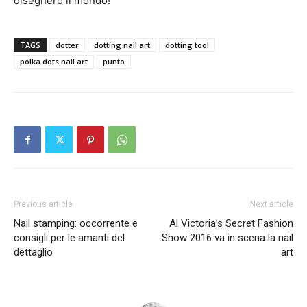
disegnerò il mondo!
TAGS
dotter
dotting nail art
dotting tool
polka dots nail art
punto
Previous article
Next article
Nail stamping: occorrente e
Al Victoria’s Secret Fashion
consigli per le amanti del
Show 2016 va in scena la nail
dettaglio
art