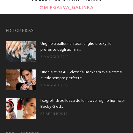
@MIRGAEVA_GALINKA
EDITOR PICKS
Unghie a ballerina: rosa, lunghe e sexy, le
preferite dagli uomini...
6 MAGGIO 2019
Unghie over 40: Victoria Beckham svela come
averle sempre perfette
2 MAGGIO 2019
I segreti di bellezza delle nuove regine hip-hop:
Becky G ed...
26 APRILE 2019