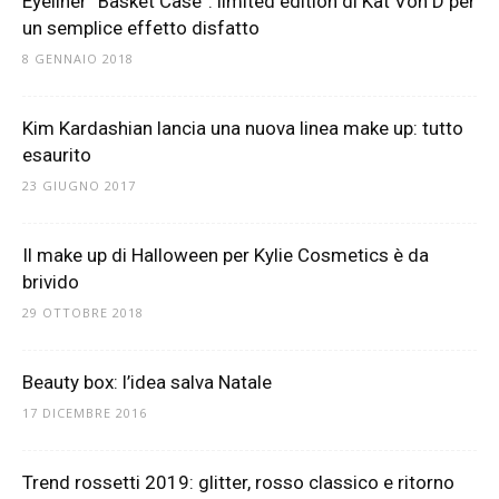
Eyeliner “Basket Case”: limited edition di Kat Von D per
un semplice effetto disfatto
8 GENNAIO 2018
Kim Kardashian lancia una nuova linea make up: tutto
esaurito
23 GIUGNO 2017
Il make up di Halloween per Kylie Cosmetics è da
brivido
29 OTTOBRE 2018
Beauty box: l’idea salva Natale
17 DICEMBRE 2016
Trend rossetti 2019: glitter, rosso classico e ritorno