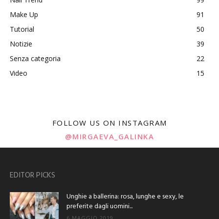
Make Up
91
Tutorial
50
Notizie
39
Senza categoria
22
Video
15
FOLLOW US ON INSTAGRAM
@MIRGAEVA_GALINKA
EDITOR PICKS
Unghie a ballerina: rosa, lunghe e sexy, le
preferite dagli uomini...
6 MAGGIO 2019