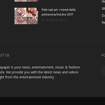
V
Id
Pink nail art: i trend della
primavera/estate 2017
D
19 APRILE 2017
Re
UT US
F
paper is your news, entertainment, music & fashion
ite. We provide you with the latest news and videos
ight from the entertainment industry.