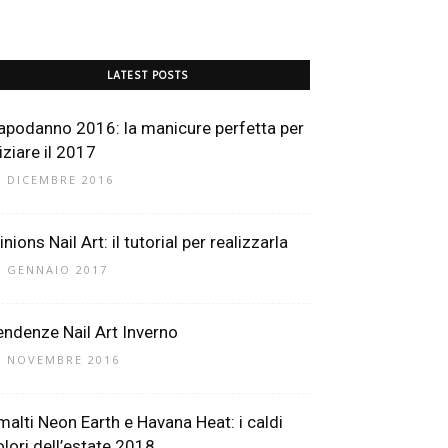
LATEST POSTS
apodanno 2016: la manicure perfetta per
iziare il 2017
8 DICEMBRE 2016
nions Nail Art: il tutorial per realizzarla
0 GENNAIO 2017
endenze Nail Art Inverno
6 NOVEMBRE 2016
malti Neon Earth e Havana Heat: i caldi
olori dell’estate 2018