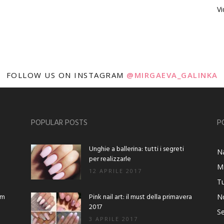
V
FOLLOW US ON INSTAGRAM
@MIRGAEVA_GALINKA
POPULAR POSTS
P
Unghie a ballerina: tutti i segreti
Na
per realizzarle
M
12 APRILE 2017
Tu
am
Pink nail art: il must della primavera
No
2017
Se
3 APRILE 2017