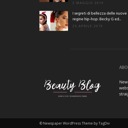
2 MAGGIO 2019
I segreti di bellezza delle nuove
regine hip-hop: Becky G ed...
26 APRILE 2019
ABO
News
webs
stra
© Newspaper WordPress Theme by TagDiv