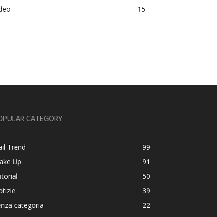
ideo
15
OPULAR CATEGORY
il Trend
99
ake Up
91
torial
50
tizie
39
nza categoria
22