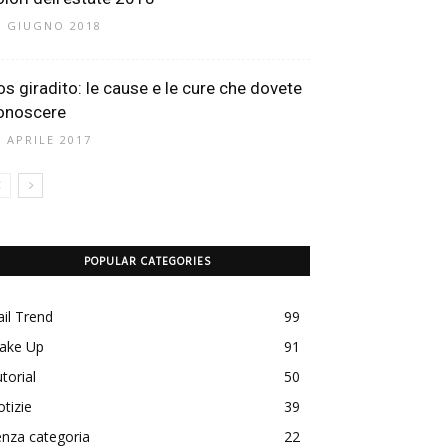
1 GIUGNO 2018
os giradito: le cause e le cure che dovete
onoscere
6 APRILE 2017
POPULAR CATEGORIES
il Trend
99
ake Up
91
torial
50
tizie
39
nza categoria
22