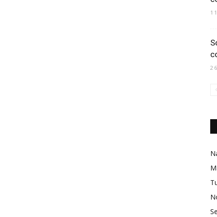
1
S
c
2
Na
M
Tu
No
Se