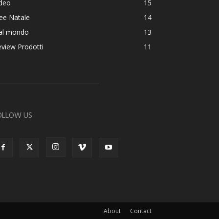
ideo
15
ee Natale
14
al mondo
13
view Prodotti
11
OLLOW US
About
Contact