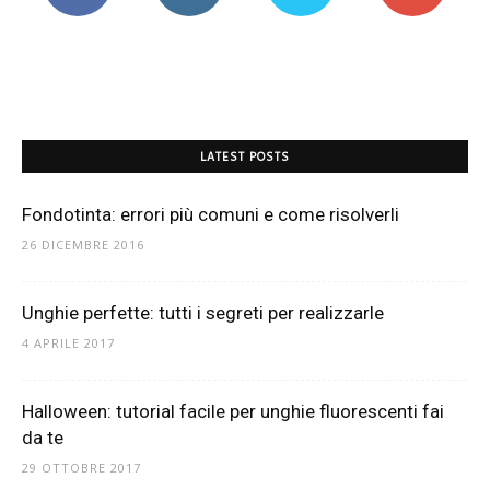
Mania
LATEST POSTS
Fondotinta: errori più comuni e come risolverli
26 DICEMBRE 2016
Unghie perfette: tutti i segreti per realizzarle
4 APRILE 2017
Halloween: tutorial facile per unghie fluorescenti fai
da te
29 OTTOBRE 2017