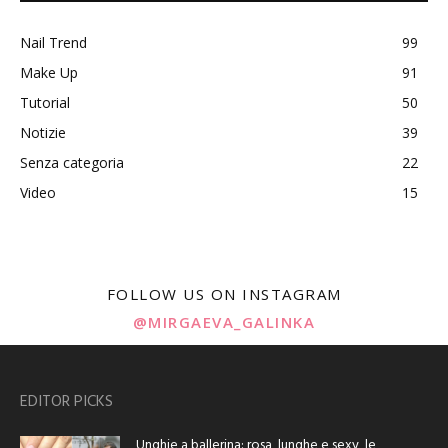
Nail Trend
99
Make Up
91
Tutorial
50
Notizie
39
Senza categoria
22
Video
15
FOLLOW US ON INSTAGRAM
@MIRGAEVA_GALINKA
EDITOR PICKS
Unghie a ballerina: rosa, lunghe e sexy, le