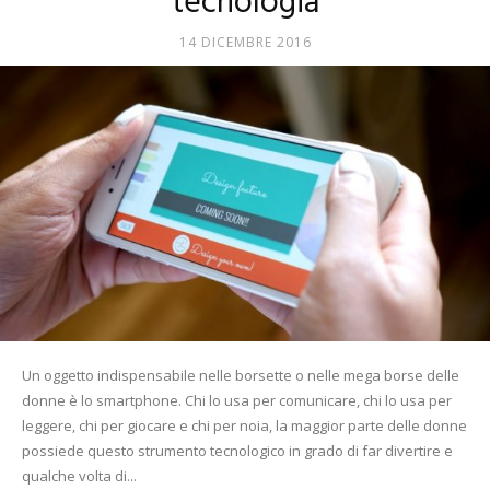
tecnologia
Mania
14 DICEMBRE 2016
Un oggetto indispensabile nelle borsette o nelle mega borse delle
donne è lo smartphone. Chi lo usa per comunicare, chi lo usa per
leggere, chi per giocare e chi per noia, la maggior parte delle donne
possiede questo strumento tecnologico in grado di far divertire e
qualche volta di...