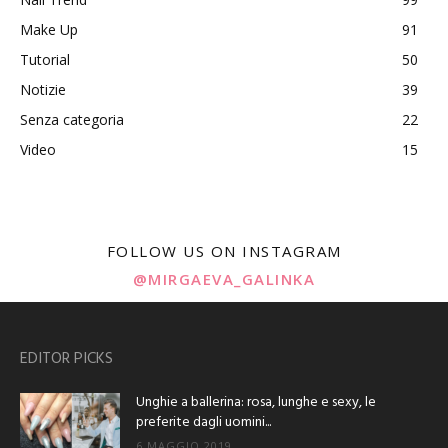
Make Up
91
Tutorial
50
Notizie
39
Senza categoria
22
Video
15
FOLLOW US ON INSTAGRAM
@MIRGAEVA_GALINKA
EDITOR PICKS
Unghie a ballerina: rosa, lunghe e sexy, le
preferite dagli uomini...
6 MAGGIO 2019