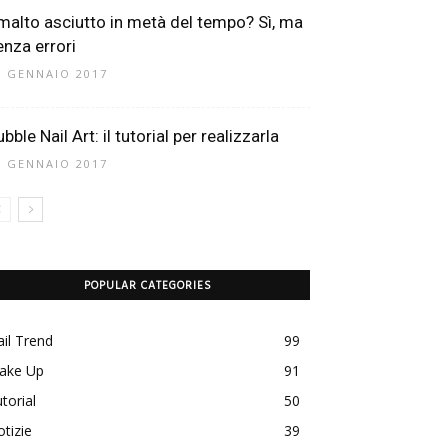
malto asciutto in metà del tempo? Sì, ma
enza errori
7 GENNAIO 2017
bble Nail Art: il tutorial per realizzarla
2 GENNAIO 2017
POPULAR CATEGORIES
il Trend
99
ake Up
91
torial
50
tizie
39