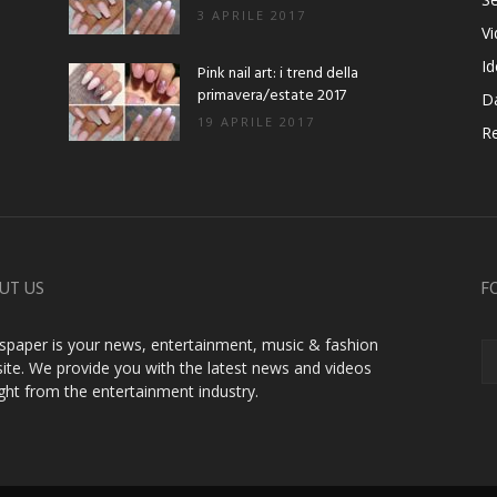
3 APRILE 2017
V
Id
Pink nail art: i trend della
primavera/estate 2017
D
19 APRILE 2017
Re
UT US
F
paper is your news, entertainment, music & fashion
ite. We provide you with the latest news and videos
ight from the entertainment industry.