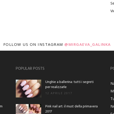
Se
V
FOLLOW US ON INSTAGRAM
@MIRGAEVA_GALINKA
POPULAR POSTS
P
Unghie a ballerina: tutti i segreti
Na
per realizzarle
M
12 APRILE 2017
Tu
am
Pink nail art: il must della primavera
No
2017
Se