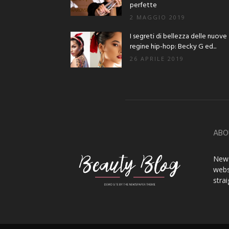
perfette
2 MAGGIO 2019
I segreti di bellezza delle nuove
regine hip-hop: Becky G ed...
26 APRILE 2019
ABO
News
webs
stra