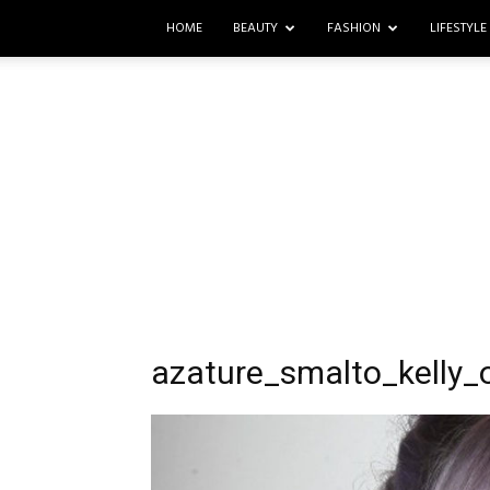
HOME
BEAUTY
FASHION
LIFESTYLE
azature_smalto_kelly_