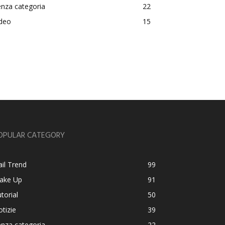
nza categoria
22
ideo
15
OPULAR CATEGORY
il Trend
99
ake Up
91
torial
50
tizie
39
nza categoria
22