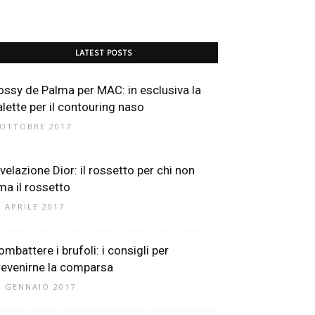
LATEST POSTS
ossy de Palma per MAC: in esclusiva la
alette per il contouring naso
 OTTOBRE 2017
ivelazione Dior: il rossetto per chi non
ma il rossetto
0 APRILE 2017
ombattere i brufoli: i consigli per
revenirne la comparsa
4 GENNAIO 2017