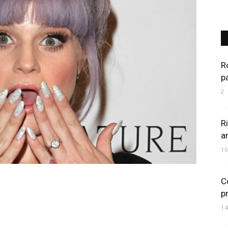
Art
R
p
2
Mania
R
a
1
C
p
1