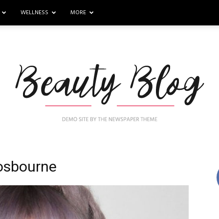
WELLNESS
MORE
osbourne
Nail