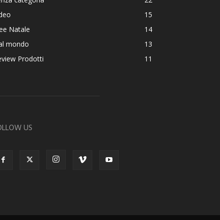
ideo
15
ee Natale
14
al mondo
13
view Prodotti
11
OLLOW US