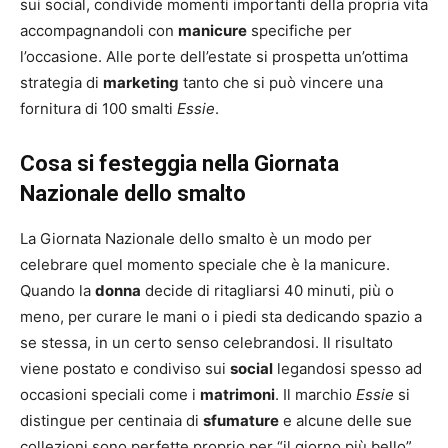
sui social, condivide momenti importanti della propria vita
accompagnandoli con
manicure
specifiche per
l’occasione. Alle porte dell’estate si prospetta un’ottima
strategia di
marketing
tanto che si può vincere una
fornitura di 100 smalti
Essie
.
Cosa si festeggia nella Giornata
Nazionale dello smalto
La Giornata Nazionale dello smalto è un modo per
celebrare quel momento speciale che è la manicure.
Quando la
donna
decide di ritagliarsi 40 minuti, più o
meno, per curare le mani o i piedi sta dedicando spazio a
se stessa, in un certo senso celebrandosi. Il risultato
viene postato e condiviso sui
social
legandosi spesso ad
occasioni speciali come i
matrimoni
. Il marchio
Essie
si
distingue per centinaia di
sfumature
e alcune delle sue
collezioni sono perfette proprio per “il giorno più bello”