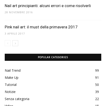
Nail art principianti: alcuni errori e come risolverli
28 NOVEMBRE 2016
Pink nail art: il must della primavera 2017
3 APRILE 2017
POPULAR CATEGORIES
Nail Trend
99
Make Up
91
Tutorial
50
Notizie
39
Senza categoria
22
Video
15