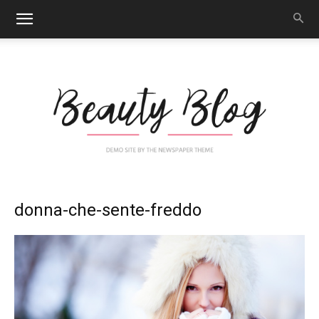
Nail
donna-che-sente-freddo
Art