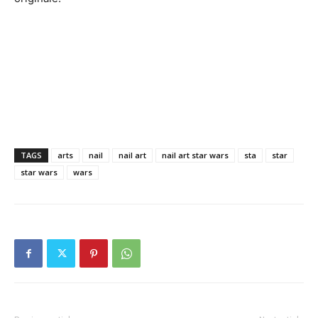
TAGS
arts
nail
nail art
nail art star wars
sta
star
star wars
wars