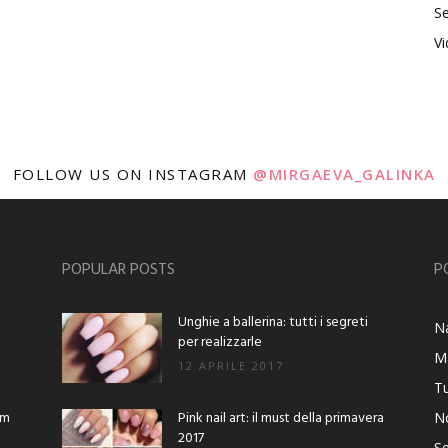
Se
V
FOLLOW US ON INSTAGRAM
@MIRGAEVA_GALINKA
POPULAR POSTS
P
Unghie a ballerina: tutti i segreti
Na
per realizzarle
M
12 APRILE 2017
Tu
am
Pink nail art: il must della primavera
No
2017
Se