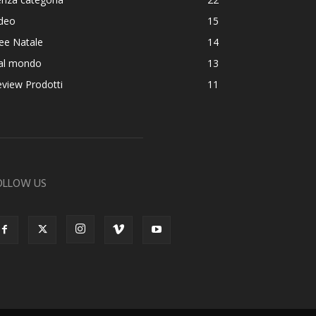
ideo
15
ee Natale
14
al mondo
13
view Prodotti
11
OLLOW US