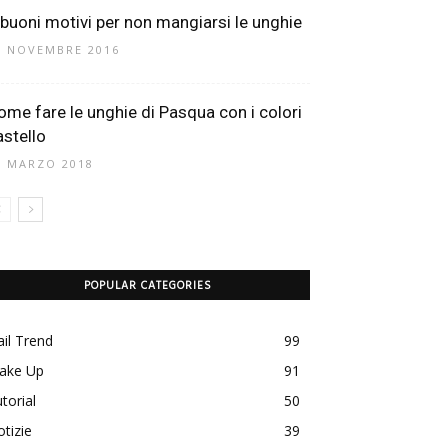
 buoni motivi per non mangiarsi le unghie
5 NOVEMBRE 2016
ome fare le unghie di Pasqua con i colori
astello
1 MARZO 2018
POPULAR CATEGORIES
il Trend
99
ake Up
91
torial
50
tizie
39