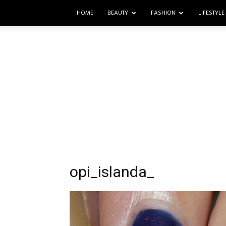
HOME
BEAUTY
FASHION
LIFESTYLE
opi_islanda_