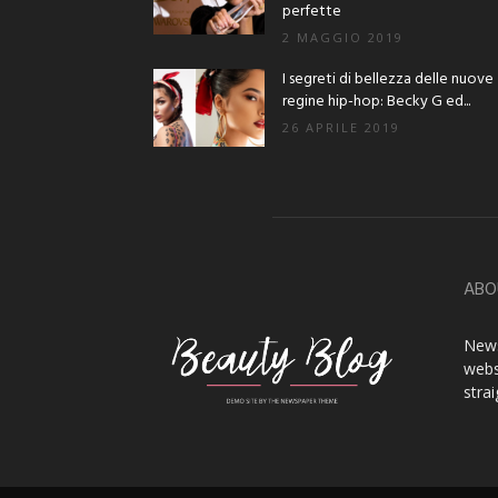
perfette
2 MAGGIO 2019
I segreti di bellezza delle nuove
regine hip-hop: Becky G ed...
26 APRILE 2019
ABO
News
webs
stra