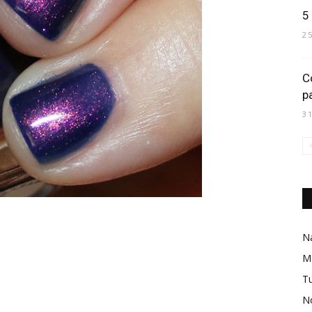
5
2
C
p
3
Na
M
Tu
No