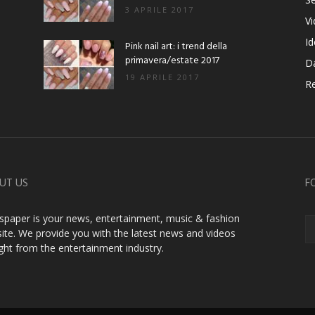
3 APRILE 2017
V
Id
Pink nail art: i trend della
primavera/estate 2017
D
19 APRILE 2017
Re
UT US
F
paper is your news, entertainment, music & fashion
ite. We provide you with the latest news and videos
ight from the entertainment industry.