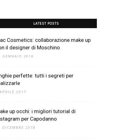
LATEST POSTS
ac Cosmetics: collaborazione make up
on il designer di Moschino
9 GENNAIO 2018
ghie perfette: tutti i segreti per
ealizzarle
 APRILE 2017
ke up occhi: i migliori tutorial di
nstagram per Capodanno
7 DICEMBRE 2018