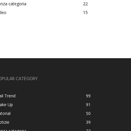
nza categoria
22
ideo
15
OPULAR CATEGORY
il Trend
99
ake Up
91
torial
50
tizie
39
nza categoria
22