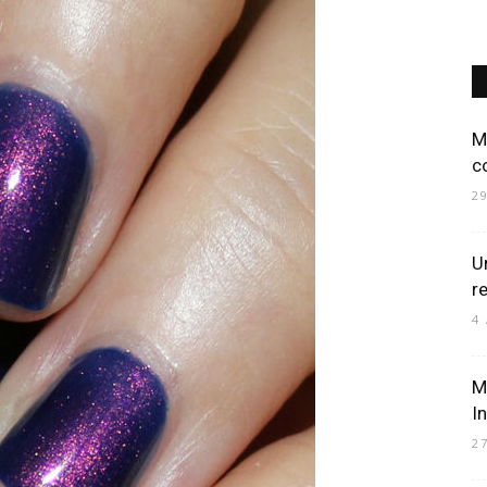
Art
M
c
2
Mania
Un
r
4
Ma
I
2