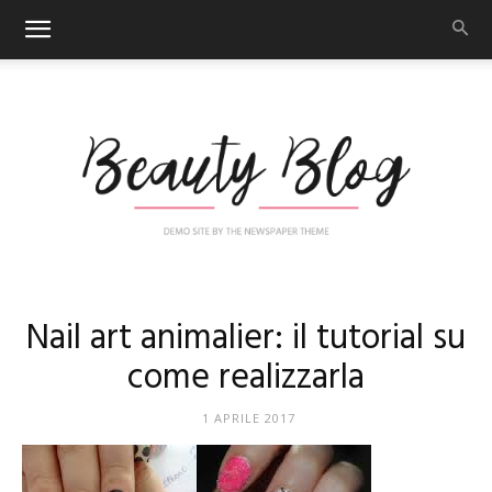
Nail
Nail art animalier: il tutorial su
come realizzarla
Art
1 APRILE 2017