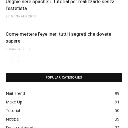
Unghie nere opache: il tutorial per realizzarle senza
l’estetista
27 GENNAIO 2017
Come mettere l’eyeliner: tutti i segreti che dovete
sapere
8 MARZO 2017
POPULAR CATEGORIES
Nail Trend
99
Make Up
91
Tutorial
50
Notizie
39
Senza categoria
22