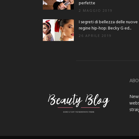
perfette
2 MAGGIO 2019
I segreti di bellezza delle nuove
regine hip-hop: Becky G ed...
26 APRILE 2019
ABO
News
webs
stra