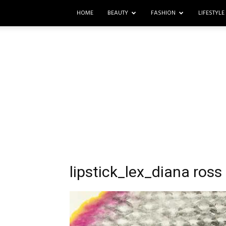
HOME
BEAUTY
FASHION
LIFESTYLE
lipstick_lex_diana ross