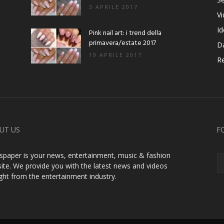
3 APRILE 2017
V
Id
Pink nail art: i trend della
primavera/estate 2017
D
19 APRILE 2017
Re
UT US
F
paper is your news, entertainment, music & fashion
ite. We provide you with the latest news and videos
ight from the entertainment industry.