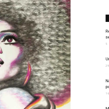
Art
R
s
5
Mania
Un
2
N
p
1
M