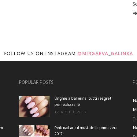
Se
V
FOLLOW US ON INSTAGRAM
@MIRGAEVA_GALINKA
POPULAR POSTS
P
Unghie a ballerina: tutti i segreti
Na
per realizzarle
M
12 APRILE 2017
Tu
am
Pink nail art: il must della primavera
No
2017
Se