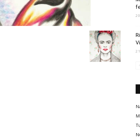
f
2
R
V
2
Na
M
Tu
No