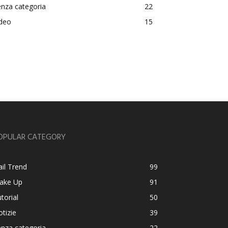
nza categoria
22
ideo
15
OPULAR CATEGORY
il Trend
99
ake Up
91
torial
50
tizie
39
nza categoria
22