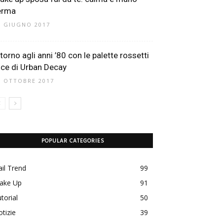
erma
0 GIUGNO 2017
itorno agli anni ’80 con le palette rossetti
ice di Urban Decay
1 OTTOBRE 2017
POPULAR CATEGORIES
il Trend
99
ake Up
91
torial
50
tizie
39