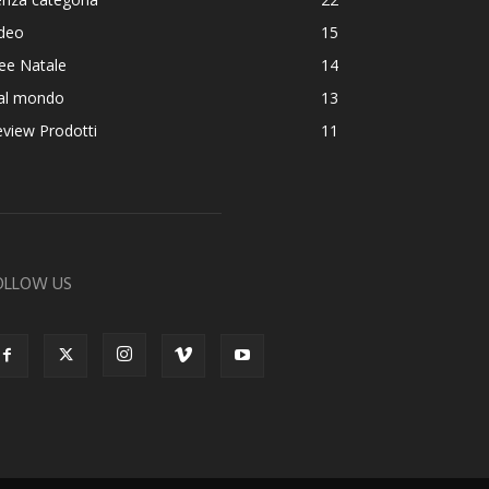
ideo
15
ee Natale
14
al mondo
13
view Prodotti
11
OLLOW US