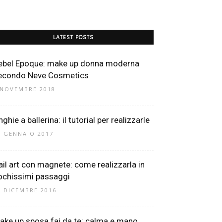
LATEST POSTS
ebel Epoque: make up donna moderna
econdo Neve Cosmetics
 NOVEMBRE 2018
ghie a ballerina: il tutorial per realizzarle
9 GENNAIO 2017
ail art con magnete: come realizzarla in
ochissimi passaggi
6 DICEMBRE 2016
ake up sposa fai da te: calma e mano