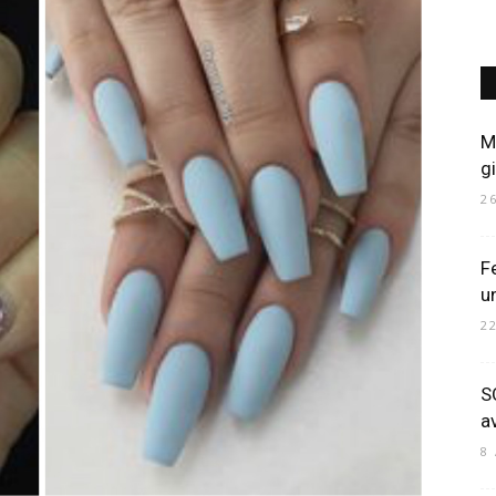
Art
M
g
2
Mania
F
u
2
S
a
8