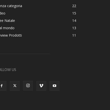
nza categoria
22
ideo
15
ee Natale
14
al mondo
13
view Prodotti
11
OLLOW US