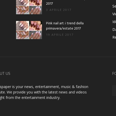
2017
Se
3 APRILE 2017
V
Id
Pink nail art: i trend della
primavera/estate 2017
D
19 APRILE 2017
Re
UT US
F
paper is your news, entertainment, music & fashion
ite. We provide you with the latest news and videos
ight from the entertainment industry.