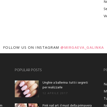
No
Se
V
FOLLOW US ON INSTAGRAM
@MIRGAEVA_GALINKA
POPULAR POSTS
P
Unghie a ballerina: tutti i segreti
Na
per realizzarle
M
12 APRILE 2017
Tu
am
Pink nail art: il must della primavera
No