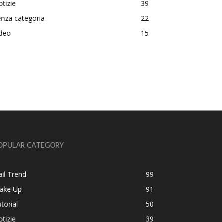
tizie
39
nza categoria
22
ideo
15
OPULAR CATEGORY
il Trend
99
ake Up
91
torial
50
tizie
39