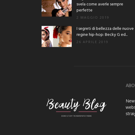
svela come averle sempre
perfette
2 MAGGIO 2019
I segreti di bellezza delle nuove
regine hip-hop: Becky G ed...
26 APRILE 2019
ABO
News
webs
stra