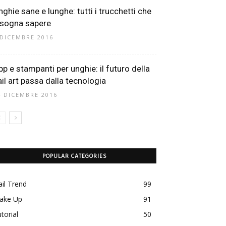
nghie sane e lunghe: tutti i trucchetti che
isogna sapere
 DICEMBRE 2016
pp e stampanti per unghie: il futuro della
ail art passa dalla tecnologia
4 DICEMBRE 2016
POPULAR CATEGORIES
il Trend
99
ake Up
91
torial
50