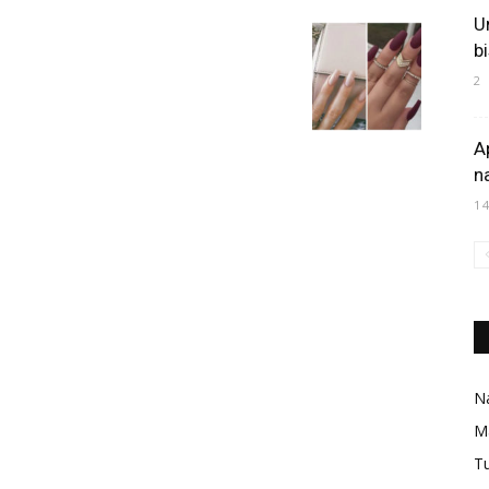
U
b
2
A
n
1
Na
M
Tu