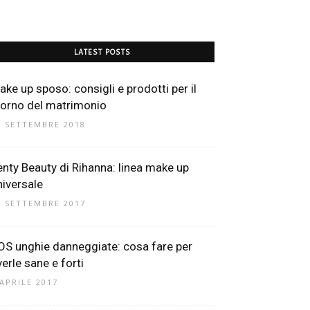
LATEST POSTS
ake up sposo: consigli e prodotti per il
iorno del matrimonio
6 SETTEMBRE 2018
enty Beauty di Rihanna: linea make up
niversale
2 SETTEMBRE 2017
OS unghie danneggiate: cosa fare per
verle sane e forti
 APRILE 2017