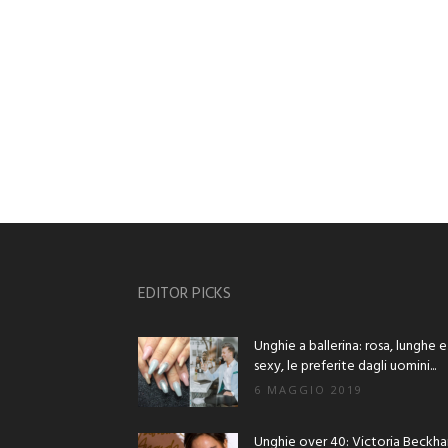
EDITOR PICKS
Unghie a ballerina: rosa, lunghe e
sexy, le preferite dagli uomini...
6 MAGGIO 2019
Unghie over 40: Victoria Beckh