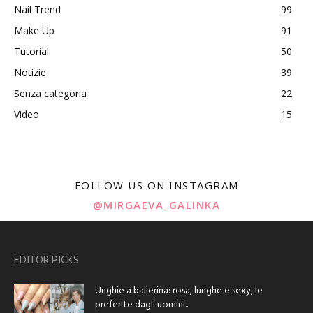
Nail Trend
99
Make Up
91
Tutorial
50
Notizie
39
Senza categoria
22
Video
15
FOLLOW US ON INSTAGRAM
@MIRGAEVA_GALINKA
EDITOR PICKS
Unghie a ballerina: rosa, lunghe e sexy, le
preferite dagli uomini...