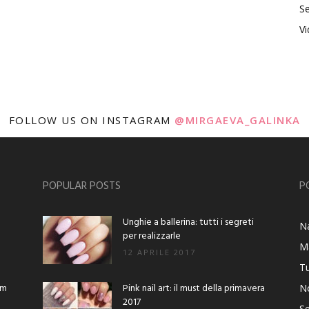
Se
V
FOLLOW US ON INSTAGRAM
@MIRGAEVA_GALINKA
POPULAR POSTS
P
Unghie a ballerina: tutti i segreti
Na
per realizzarle
M
12 APRILE 2017
Tu
am
Pink nail art: il must della primavera
No
2017
Se