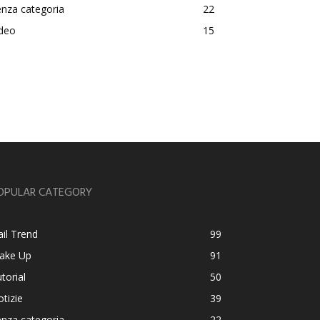
nza categoria
22
ideo
15
OPULAR CATEGORY
il Trend
99
ake Up
91
torial
50
tizie
39
nza categoria
22