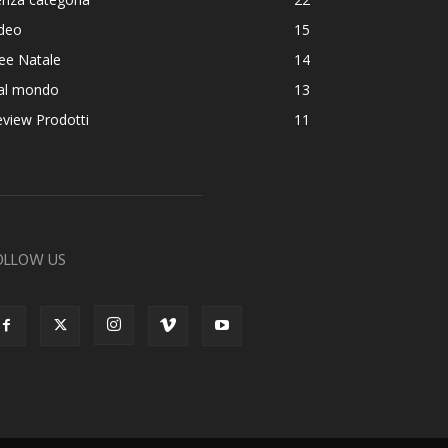
ideo
15
ee Natale
14
al mondo
13
view Prodotti
11
OLLOW US