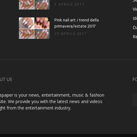
3 APRILE 2017
V
Id
Pink nail art: i trend della
primavera/estate 2017
D
19 APRILE 2017
Re
UT US
F
paper is your news, entertainment, music & fashion
ite. We provide you with the latest news and videos
ight from the entertainment industry.