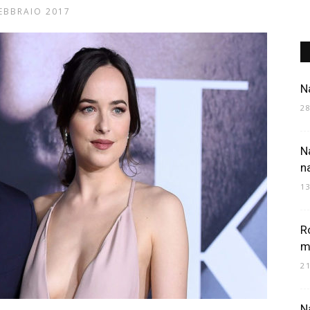
EBBRAIO 2017
Art
N
2
N
Mania
na
1
R
m
2
Na