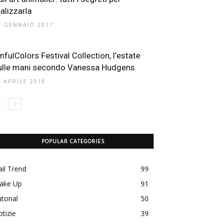
ealizzarla
0 GENNAIO 2017
infulColors Festival Collection, l’estate
ulle mani secondo Vanessa Hudgens
0 APRILE 2018
POPULAR CATEGORIES
il Trend
99
ake Up
91
torial
50
tizie
39