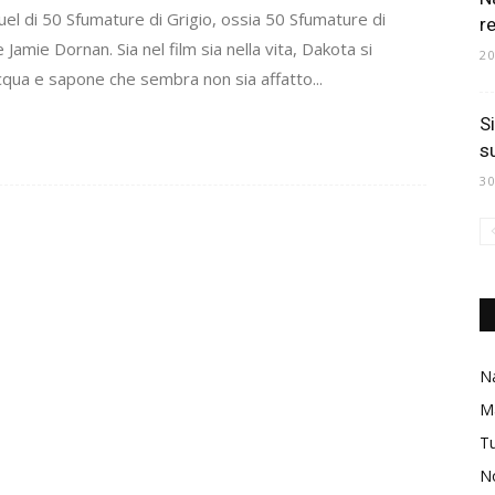
quel di 50 Sfumature di Grigio, ossia 50 Sfumature di
r
Jamie Dornan. Sia nel film sia nella vita, Dakota si
2
cqua e sapone che sembra non sia affatto...
S
s
3
Na
M
Tu
No