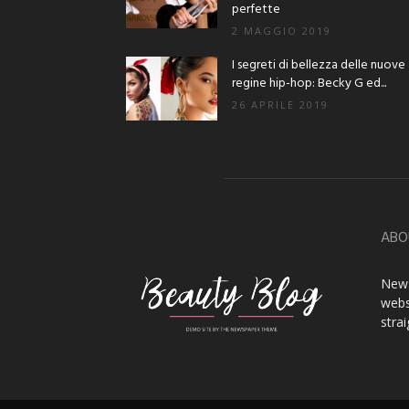
perfette
2 MAGGIO 2019
I segreti di bellezza delle nuove
regine hip-hop: Becky G ed...
26 APRILE 2019
ABO
News
webs
stra