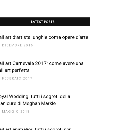
LATEST POSTS
ail art d’artista: unghie come opere d’arte
8 DICEMBRE 2016
ail art Carnevale 2017: come avere una
il art perfetta
3 FEBBRAIO 2017
oyal Wedding: tutti i segreti della
anicure di Meghan Markle
1 MAGGIO 2018
il art animalier: tutti i segreti per