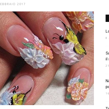
FEBBRAIO 2017
Art
L
8
S
Mania
il
2
N
p
1
To