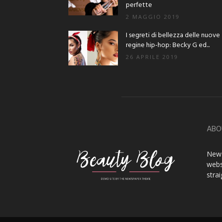
perfette
2 MAGGIO 2019
I segreti di bellezza delle nuove
regine hip-hop: Becky G ed...
26 APRILE 2019
ABO
News
webs
stra