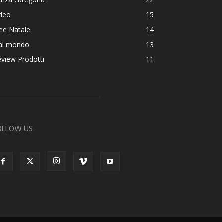
ideo
15
ee Natale
14
al mondo
13
view Prodotti
11
OLLOW US