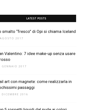
LATEST POSTS
o smalto “fresco” di Opi si chiama Iceland
 AGOSTO 2017
an Valentino: 7 idee make-up senza usare
 rosso
1 GENNAIO 2017
ail art con magnete: come realizzarla in
ochissimi passaggi
6 DICEMBRE 2016
p 5 rossetti liquidi dal nude ai colori