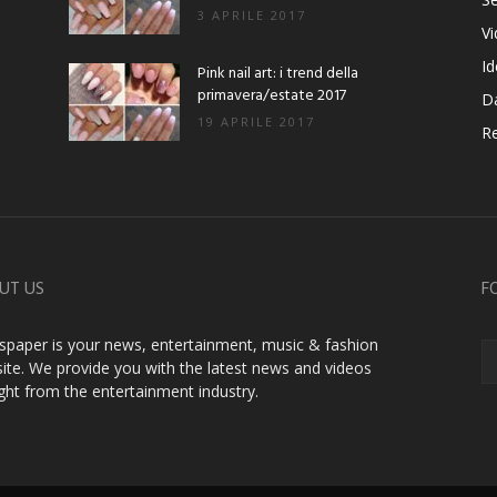
3 APRILE 2017
V
Id
Pink nail art: i trend della
primavera/estate 2017
D
19 APRILE 2017
Re
UT US
F
paper is your news, entertainment, music & fashion
ite. We provide you with the latest news and videos
ight from the entertainment industry.