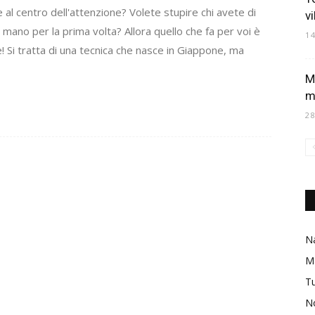
al centro dell'attenzione? Volete stupire chi avete di
vi
 mano per la prima volta? Allora quello che fa per voi è
1
! Si tratta di una tecnica che nasce in Giappone, ma
M
m
2
Na
M
Tu
No