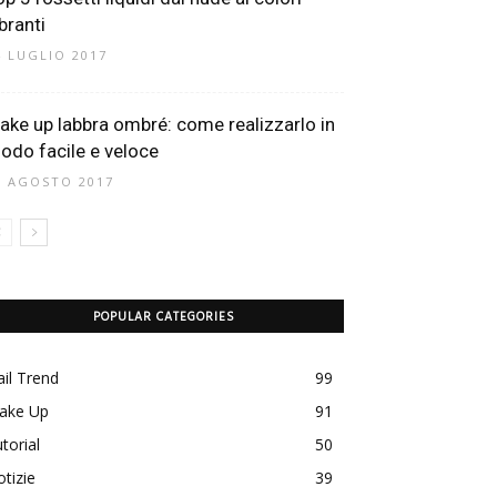
branti
4 LUGLIO 2017
ake up labbra ombré: come realizzarlo in
odo facile e veloce
8 AGOSTO 2017
POPULAR CATEGORIES
il Trend
99
ake Up
91
torial
50
tizie
39