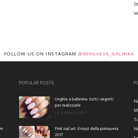
Se
V
FOLLOW US ON INSTAGRAM
@MIRGAEVA_GALINKA
POPULAR POSTS
P
Unghie a ballerina: tutti i segreti
Na
per realizzarle
M
12 APRILE 2017
Tu
am
Pink nail art: il must della primavera
No
2017
Se