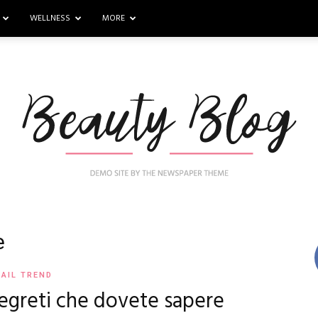
WELLNESS
MORE
e
Nail
AIL TREND
i segreti che dovete sapere