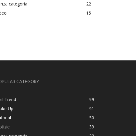
nza categoria
22
ideo
15
OPULAR CATEGORY
il Trend
99
ake Up
91
torial
50
tizie
39
nza categoria
22