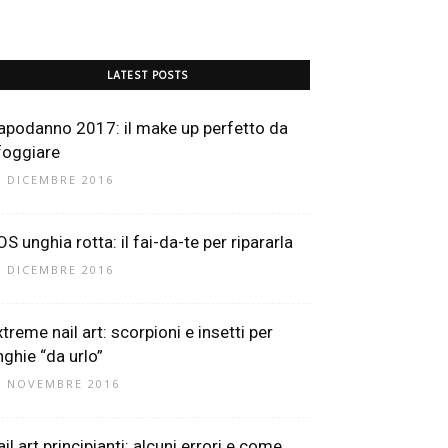
LATEST POSTS
apodanno 2017: il make up perfetto da
foggiare
7 DICEMBRE 2016
S unghia rotta: il fai-da-te per ripararla
5 DICEMBRE 2016
treme nail art: scorpioni e insetti per
nghie “da urlo”
1 NOVEMBRE 2016
il art principianti: alcuni errori e come