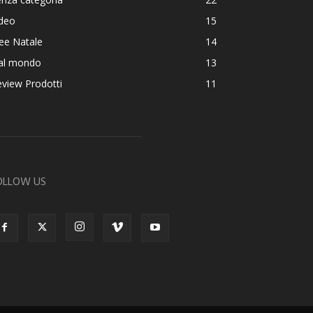
ideo
15
ee Natale
14
al mondo
13
view Prodotti
11
OLLOW US