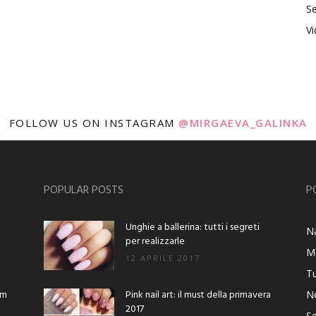
Se
V
FOLLOW US ON INSTAGRAM
@MIRGAEVA_GALINKA
POPULAR POSTS
P
Unghie a ballerina: tutti i segreti
Na
per realizzarle
M
12 APRILE 2017
Tu
am
Pink nail art: il must della primavera
No
2017
Se