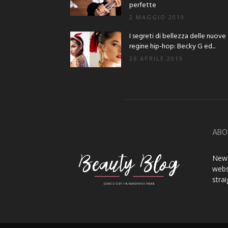
perfette
2 MAGGIO 2019
I segreti di bellezza delle nuove
regine hip-hop: Becky G ed...
26 APRILE 2019
ABO
News
webs
stra