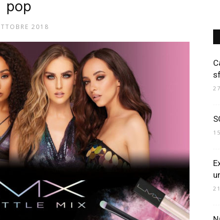
pop
OTTOBRE 2018
Art
C
s
2
Mania
SO
1
Ex
u
2
Na