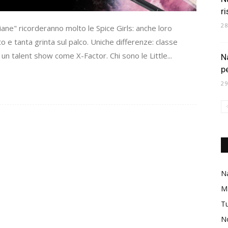
ri
2
iane" ricorderanno molto le Spice Girls: anche loro
o e tanta grinta sul palco. Uniche differenze: classe
a un talent show come X-Factor. Chi sono le Little...
N
p
2
Na
M
Tu
No