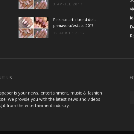
3 APRILE 2017
V
Id
Pink nail art: i trend della
primavera/estate 2017
D
19 APRILE 2017
Re
UT US
F
paper is your news, entertainment, music & fashion
ite. We provide you with the latest news and videos
ight from the entertainment industry.