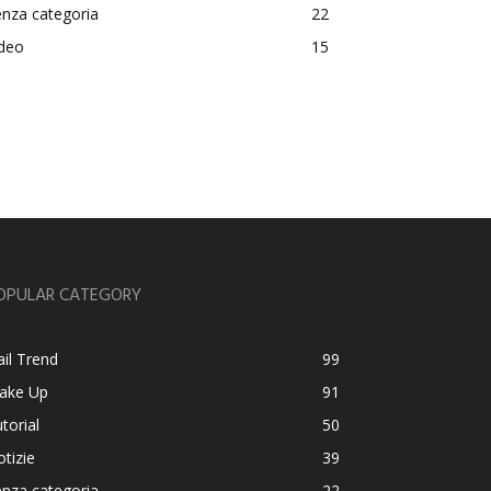
nza categoria
22
ideo
15
OPULAR CATEGORY
il Trend
99
ake Up
91
torial
50
tizie
39
nza categoria
22