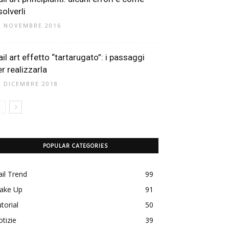
solverli
8 NOVEMBRE 2016
ail art effetto “tartarugato”: i passaggi
er realizzarla
9 DICEMBRE 2018
POPULAR CATEGORIES
il Trend
99
ake Up
91
torial
50
tizie
39