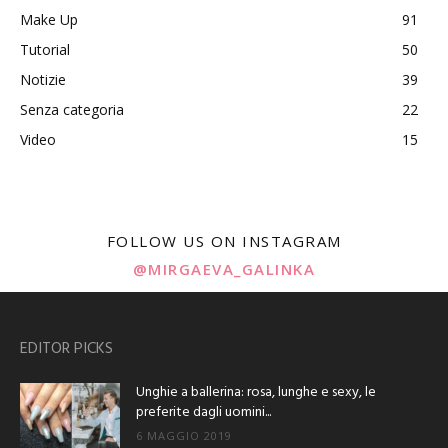
Make Up
91
Tutorial
50
Notizie
39
Senza categoria
22
Video
15
FOLLOW US ON INSTAGRAM
@MIRGAEVA_GALINKA
EDITOR PICKS
Unghie a ballerina: rosa, lunghe e sexy, le
preferite dagli uomini...
6 MAGGIO 2019