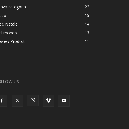
nza categoria
22
ideo
15
ee Natale
14
al mondo
13
view Prodotti
11
OLLOW US