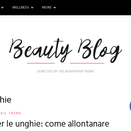
WELLNESS
MORE
hie
Nail
AIL TREND
r le unghie: come allontanare