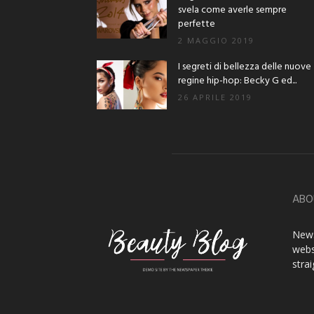
svela come averle sempre
perfette
2 MAGGIO 2019
I segreti di bellezza delle nuove
regine hip-hop: Becky G ed...
26 APRILE 2019
ABO
News
webs
stra