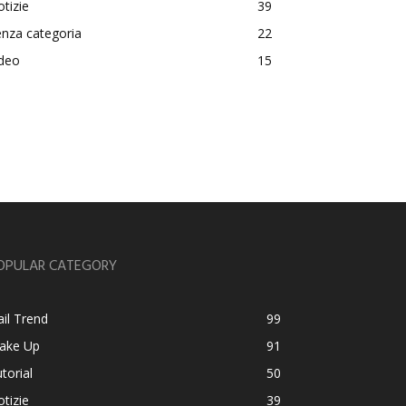
tizie
39
nza categoria
22
ideo
15
OPULAR CATEGORY
il Trend
99
ake Up
91
torial
50
tizie
39