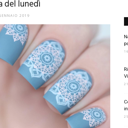
ia del lunedì
GENNAIO 2019
Art
N
p
1
Mania
R
V
2
C
i
2