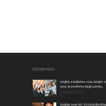
EDITOR PICKS
Unghie a ballerina: rosa, lunghe e
sexy, le preferite dagli uomini...
6 MAGGIO 2019
Unghie over 40: Victoria Beckh