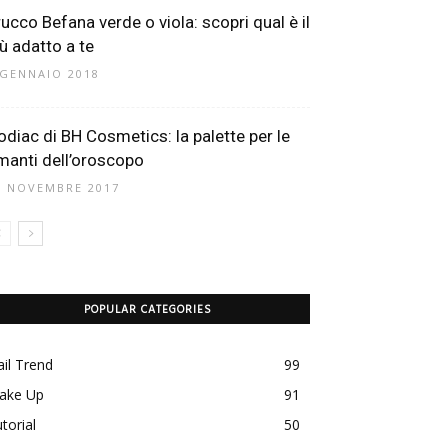
rucco Befana verde o viola: scopri qual è il
iù adatto a te
 GENNAIO 2018
odiac di BH Cosmetics: la palette per le
manti dell’oroscopo
3 NOVEMBRE 2017
POPULAR CATEGORIES
il Trend
99
ake Up
91
torial
50