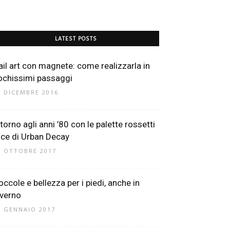
LATEST POSTS
ail art con magnete: come realizzarla in
ochissimi passaggi
6 DICEMBRE 2016
itorno agli anni ’80 con le palette rossetti
ice di Urban Decay
1 OTTOBRE 2017
occole e bellezza per i piedi, anche in
nverno
5 GENNAIO 2017