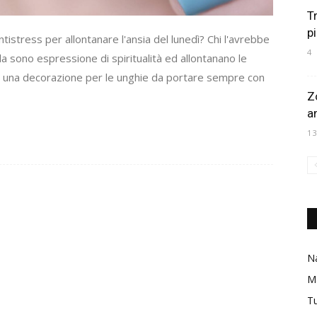
T
p
istress per allontanare l'ansia del lunedì? Chi l'avrebbe
4
a sono espressione di spiritualità ed allontanano le
ne una decorazione per le unghie da portare sempre con
Z
a
1
Na
M
Tu