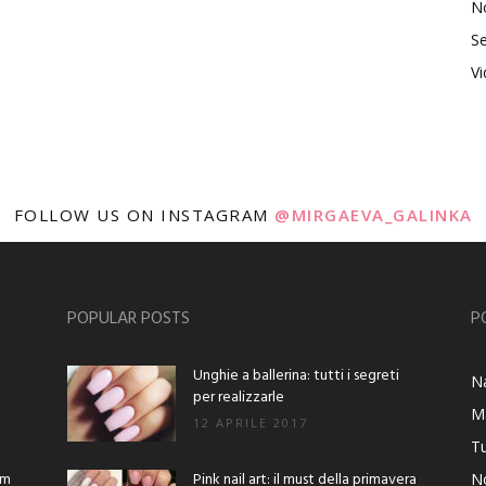
No
Se
V
FOLLOW US ON INSTAGRAM
@MIRGAEVA_GALINKA
POPULAR POSTS
P
Unghie a ballerina: tutti i segreti
Na
per realizzarle
M
12 APRILE 2017
Tu
am
Pink nail art: il must della primavera
No