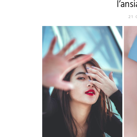
l’ans
21 