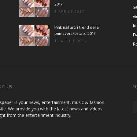
2017
Se
3 APRILE 2017
V
Id
Pink nail art: i trend della
primavera/estate 2017
D
19 APRILE 2017
Re
UT US
F
paper is your news, entertainment, music & fashion
ite. We provide you with the latest news and videos
ight from the entertainment industry.