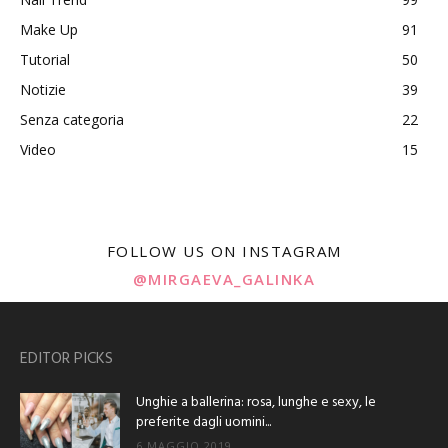
Make Up
91
Tutorial
50
Notizie
39
Senza categoria
22
Video
15
FOLLOW US ON INSTAGRAM
@MIRGAEVA_GALINKA
EDITOR PICKS
Unghie a ballerina: rosa, lunghe e sexy, le
preferite dagli uomini...
6 MAGGIO 2019