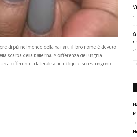
V
3
G
c
e di più nel mondo della nail art. Il loro nome è dovuto
2
lla scarpa della ballerina. A differenza dell'unghia
iera differente: i laterali sono obliqui e si restringono
Na
M
Tu
No