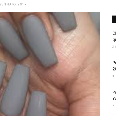
GENNAIO 2017
Art
C
q
3
Mania
P
2
3
P
Y
7