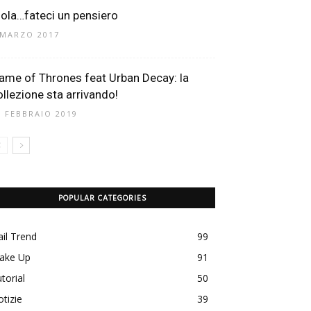
iola…fateci un pensiero
 MARZO 2017
ame of Thrones feat Urban Decay: la
ollezione sta arrivando!
5 FEBBRAIO 2019
POPULAR CATEGORIES
il Trend
99
ake Up
91
torial
50
tizie
39