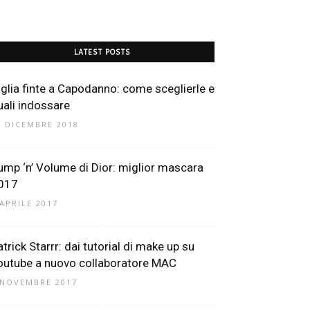
LATEST POSTS
iglia finte a Capodanno: come sceglierle e
uali indossare
1 DICEMBRE 2018
ump ‘n’ Volume di Dior: miglior mascara
017
 APRILE 2017
atrick Starrr: dai tutorial di make up su
outube a nuovo collaboratore MAC
 NOVEMBRE 2017