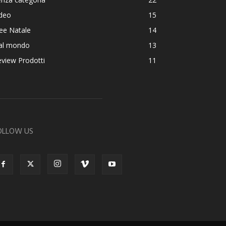
ideo
15
ee Natale
14
al mondo
13
view Prodotti
11
OLLOW US