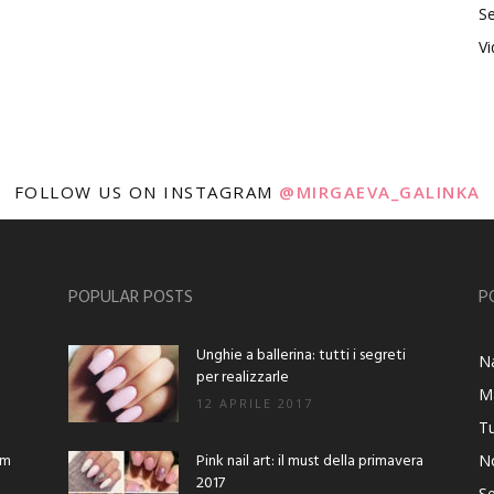
Se
V
FOLLOW US ON INSTAGRAM
@MIRGAEVA_GALINKA
POPULAR POSTS
P
Unghie a ballerina: tutti i segreti
Na
per realizzarle
M
12 APRILE 2017
Tu
am
Pink nail art: il must della primavera
No
2017
Se