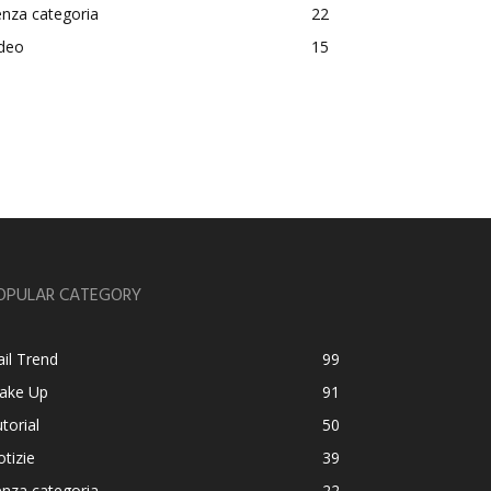
nza categoria
22
ideo
15
OPULAR CATEGORY
il Trend
99
ake Up
91
torial
50
tizie
39
nza categoria
22