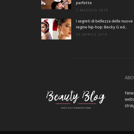
perfette
2 MAGGIO 2019
I segreti di bellezza delle nuove
regine hip-hop: Becky G ed...
26 APRILE 2019
ABO
News
webs
stra