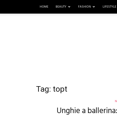
HOME
BEAUTY
FASHION
LIFESTYLE
Tag: topt
N
Unghie a ballerina: 