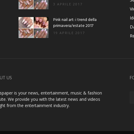
3 APRILE 2017
V
Id
Pink nail art: i trend della
primavera/estate 2017
D
19 APRILE 2017
Re
UT US
F
paper is your news, entertainment, music & fashion
ite. We provide you with the latest news and videos
ight from the entertainment industry.