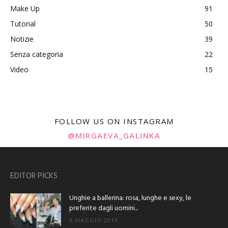
Make Up
91
Tutorial
50
Notizie
39
Senza categoria
22
Video
15
FOLLOW US ON INSTAGRAM
@MIRGAEVA_GALINKA
EDITOR PICKS
Unghie a ballerina: rosa, lunghe e sexy, le
preferite dagli uomini...
6 MAGGIO 2019