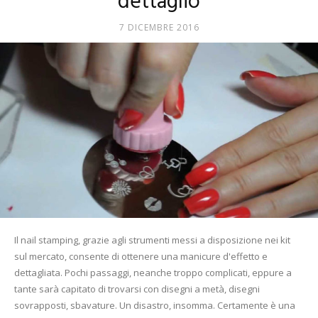
dettaglio
Mania
7 DICEMBRE 2016
Il nail stamping, grazie agli strumenti messi a disposizione nei kit
sul mercato, consente di ottenere una manicure d'effetto e
dettagliata. Pochi passaggi, neanche troppo complicati, eppure a
tante sarà capitato di trovarsi con disegni a metà, disegni
sovrapposti, sbavature. Un disastro, insomma. Certamente è una